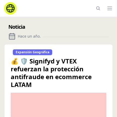
Ope
Noticia
Hace un año
.
Expansión Geográfica
💰 🛡️ Signifyd y VTEX
refuerzan la protección
antifraude en ecommerce
LATAM