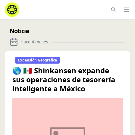
Ope
Noticia
Hace 4 meses
.
Expansión Geográfica
🌎 🇲🇽 Shinkansen expande
sus operaciones de tesorería
inteligente a México