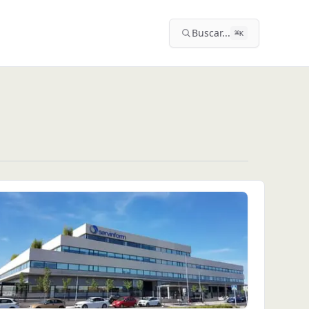
Buscar...
⌘
K