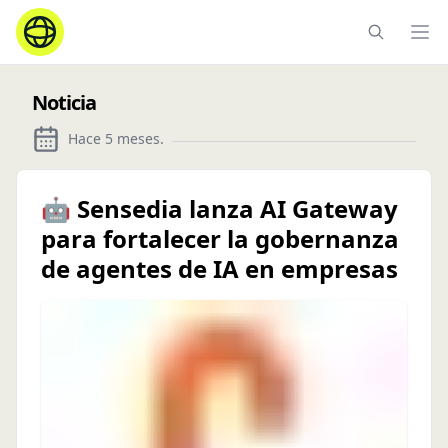
Ope
Noticia
Hace 5 meses
.
🤖 Sensedia lanza AI Gateway
para fortalecer la gobernanza
de agentes de IA en empresas