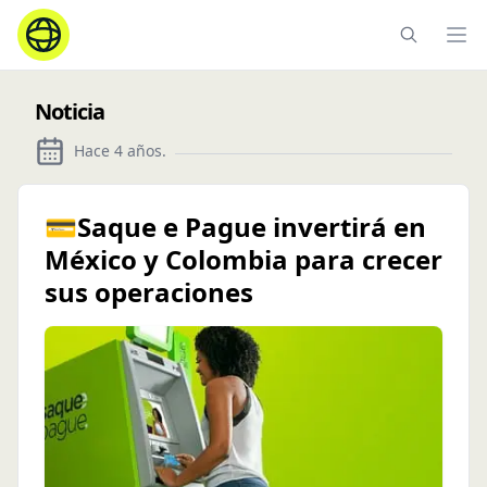
Ope
Noticia
Hace 4 años
.
💳Saque e Pague invertirá en
México y Colombia para crecer
sus operaciones