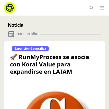
Ope
Noticia
Hace un año
.
Expansión Geográfica
🚀 RunMyProcess se asocia
con Koral Value para
expandirse en LATAM