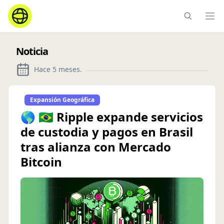
Ope
Noticia
Hace 5 meses
.
Expansión Geográfica
🌎 🇧🇷 Ripple expande servicios
de custodia y pagos en Brasil
tras alianza con Mercado
Bitcoin