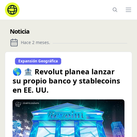
Ope
Noticia
Hace 2 meses
.
Expansión Geográfica
🌎 🏦 Revolut planea lanzar
su propio banco y stablecoins
en EE. UU.