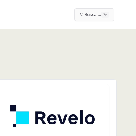
Buscar...
⌘
K