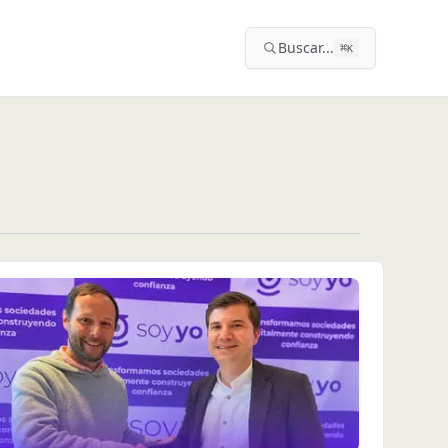
Buscar...
⌘
K