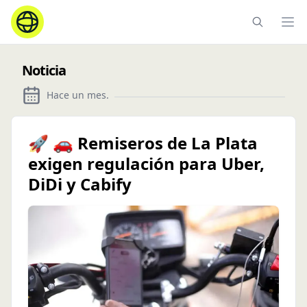
Ope
Noticia
Hace un mes
.
🚀 🚗 Remiseros de La Plata
exigen regulación para Uber,
DiDi y Cabify