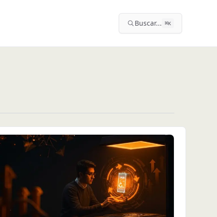
Buscar...
⌘
K