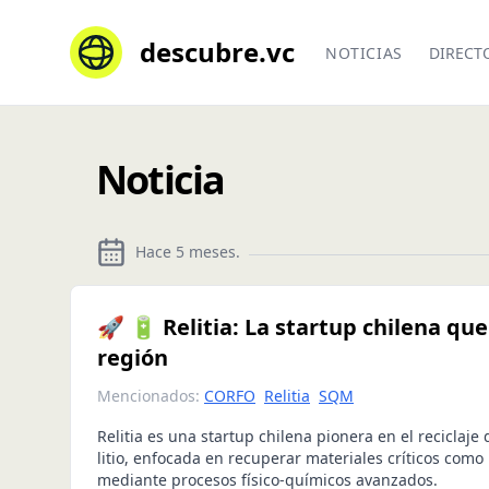
descubre.vc
NOTICIAS
DIRECT
Noticia
Hace 5 meses
.
🚀 🔋 Relitia: La startup chilena que 
región
Mencionados:
CORFO
Relitia
SQM
Relitia es una startup chilena pionera en el reciclaje
litio, enfocada en recuperar materiales críticos como l
mediante procesos físico-químicos avanzados.