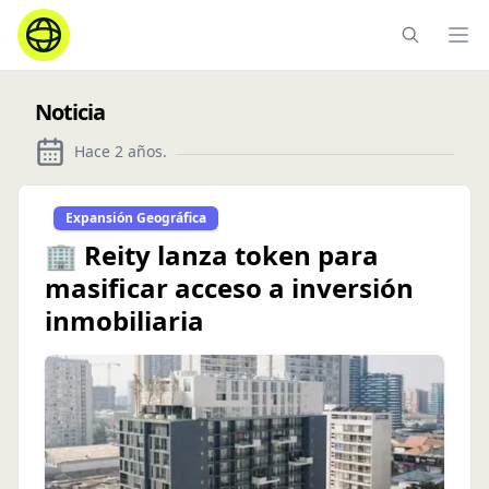
Ope
Noticia
Hace 2 años
.
Expansión Geográfica
🏢 Reity lanza token para
masificar acceso a inversión
inmobiliaria