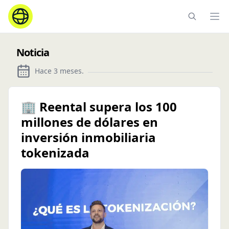
Ope
Noticia
Hace 3 meses
.
🏢 Reental supera los 100
millones de dólares en
inversión inmobiliaria
tokenizada