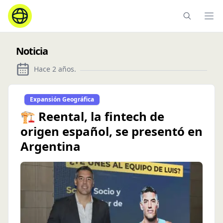
Ope
Noticia
Hace 2 años
.
Expansión Geográfica
🏗️ Reental, la fintech de
origen español, se presentó en
Argentina