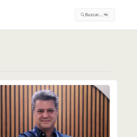
Buscar...
⌘
K