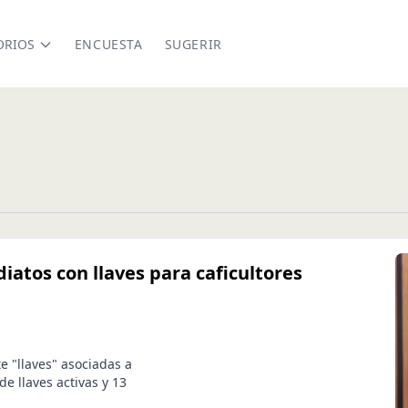
ORIOS
ENCUESTA
SUGERIR
atos con llaves para caficultores
 "llaves" asociadas a
e llaves activas y 13