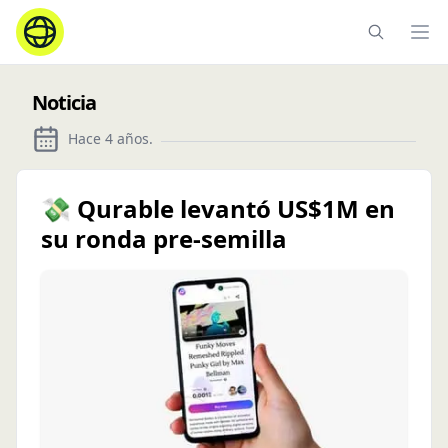
Ope
Noticia
Hace 4 años
.
💸 Qurable levantó US$1M en
su ronda pre-semilla