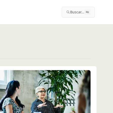
Buscar...
⌘
K