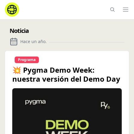
Ope
Noticia
Hace un año
.
Programa
💥 Pygma Demo Week:
nuestra versión del Demo Day