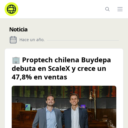
Ope
Noticia
Hace un año
.
🏢 Proptech chilena Buydepa
debuta en ScaleX y crece un
47,8% en ventas