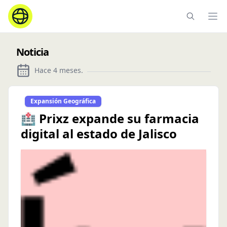
Ope
Noticia
Hace 4 meses
.
Expansión Geográfica
🏥 Prixz expande su farmacia
digital al estado de Jalisco