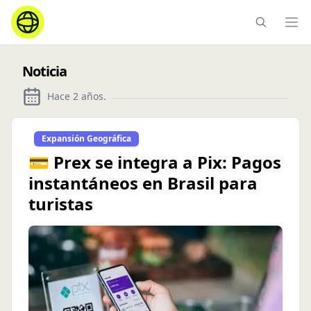
Ope
Noticia
Hace 2 años
.
Expansión Geográfica
💳 Prex se integra a Pix: Pagos
instantáneos en Brasil para
turistas