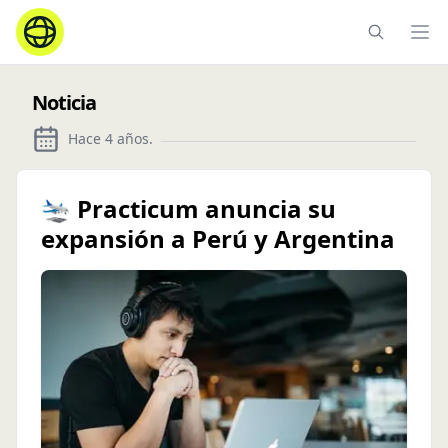
Ope
Noticia
Hace 4 años
.
🛬 Practicum anuncia su
expansión a Perú y Argentina