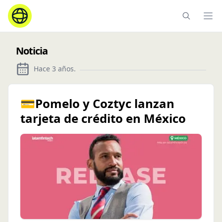
Ope
Noticia
Hace 3 años
.
💳Pomelo y Coztyc lanzan
tarjeta de crédito en México