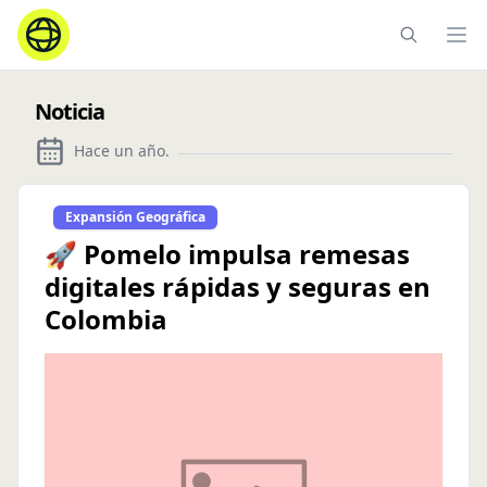
Ope
Noticia
Hace un año
.
Expansión Geográfica
🚀 Pomelo impulsa remesas
digitales rápidas y seguras en
Colombia