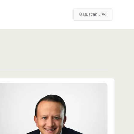
Buscar...
⌘
K