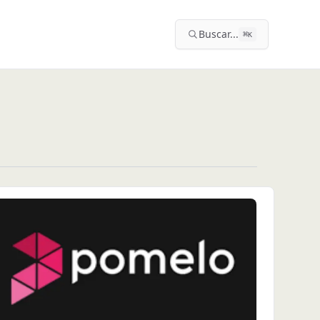
Buscar...
⌘
K