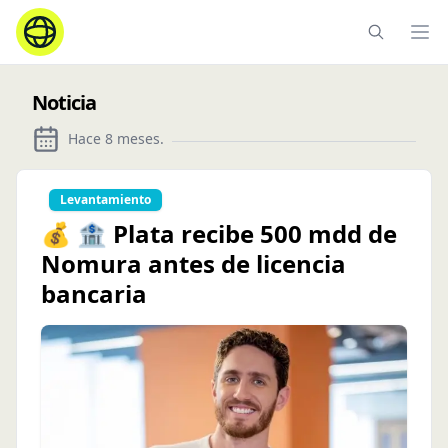
Ope
Noticia
Hace 8 meses
.
Levantamiento
💰 🏦 Plata recibe 500 mdd de
Nomura antes de licencia
bancaria