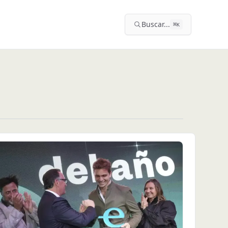
Buscar...
⌘
K