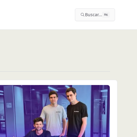
Buscar...
⌘
K