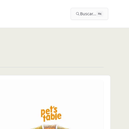
Buscar...
⌘
K