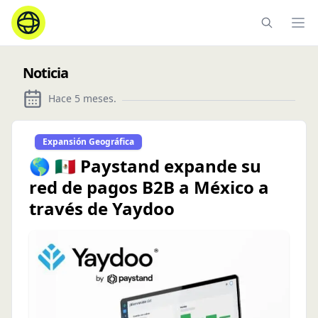
Ope
Noticia
Hace 5 meses
.
Expansión Geográfica
🌎 🇲🇽 Paystand expande su
red de pagos B2B a México a
través de Yaydoo