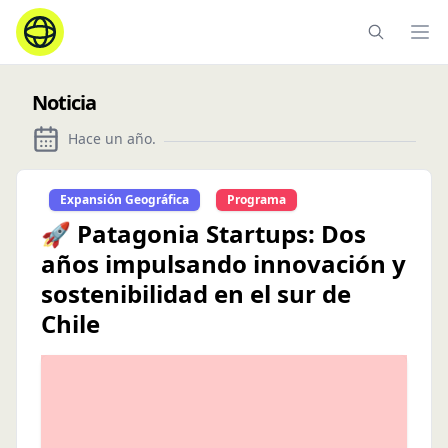
Ope
Noticia
Hace un año
.
Expansión Geográfica
Programa
🚀 Patagonia Startups: Dos
años impulsando innovación y
sostenibilidad en el sur de
Chile