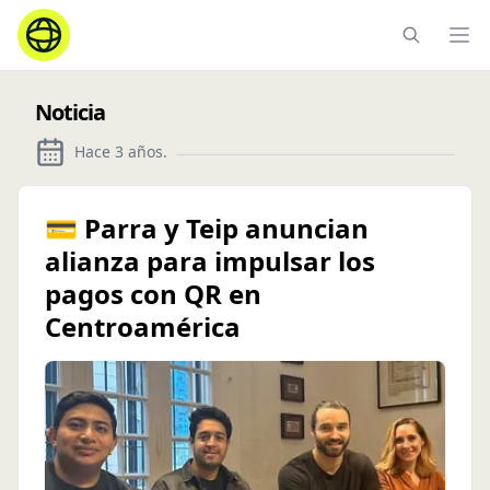
Ope
Noticia
Hace 3 años
.
💳 Parra y Teip anuncian
alianza para impulsar los
pagos con QR en
Centroamérica