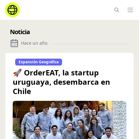
Ope
Noticia
Hace un año
.
Expansión Geográfica
🚀 OrderEAT, la startup
uruguaya, desembarca en
Chile