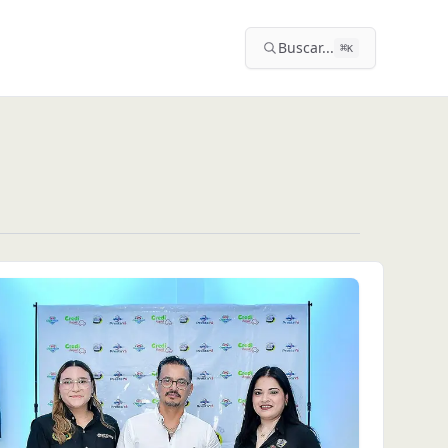
Buscar...
⌘
K