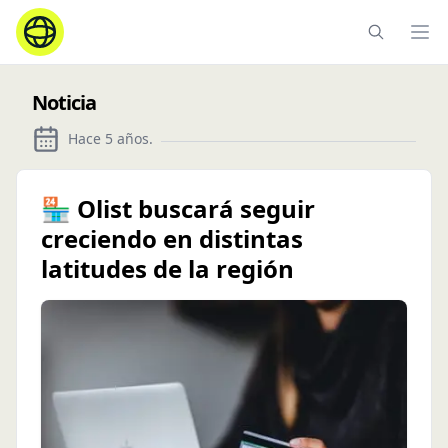
Ope
Noticia
Hace 5 años
.
🏪 Olist buscará seguir
creciendo en distintas
latitudes de la región