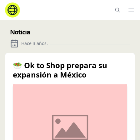
Ope
Noticia
Hace 3 años
.
🥗 Ok to Shop prepara su
expansión a México