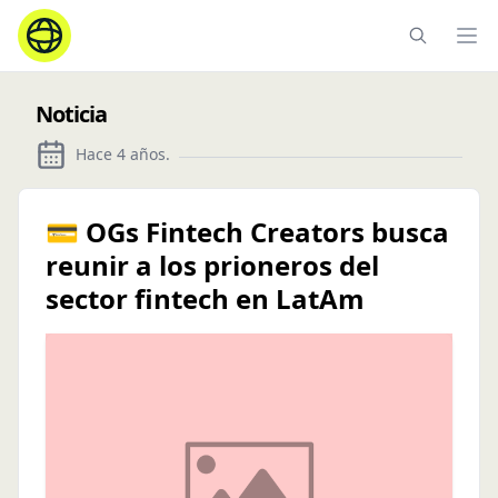
Ope
Noticia
Hace 4 años
.
💳 OGs Fintech Creators busca
reunir a los prioneros del
sector fintech en LatAm