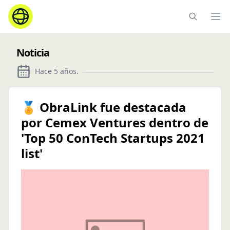
Ope
Noticia
Hace 5 años
.
🏅 ObraLink fue destacada
por Cemex Ventures dentro de
'Top 50 ConTech Startups 2021
list'