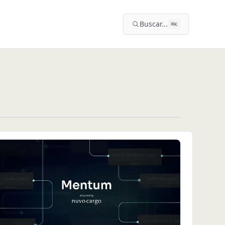
Buscar...
⌘
K