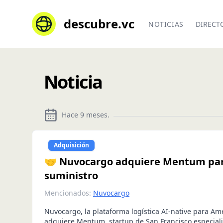
descubre.vc
NOTICIAS
DIRECT
Noticia
Hace 9 meses
.
Adquisición
🤝 Nuvocargo adquiere Mentum para 
suministro
Mencionados:
Nuvocargo
Nuvocargo, la plataforma logística AI-native para Amé
adquiere Mentum, startup de San Francisco especial