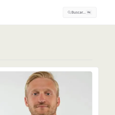
Buscar...
⌘
K