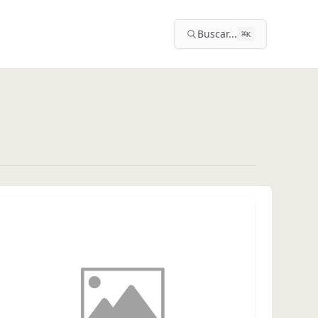
Buscar...
⌘
K