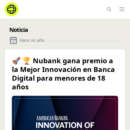
Ope
Noticia
Hace un año
.
🚀 🏆 Nubank gana premio a
la Mejor Innovación en Banca
Digital para menores de 18
años