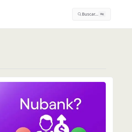
Buscar...
⌘
K