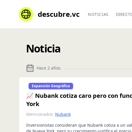
descubre.vc
NOTICIAS
DIRECT
Noticia
Hace 2 años
.
Expansión Geográfica
📈 Nubank cotiza caro pero con fun
York
Mencionados:
Nubank
Inversionistas consideran que Nubank cotiza a un val
de Nueva York, pero su crecimiento justifica el precio