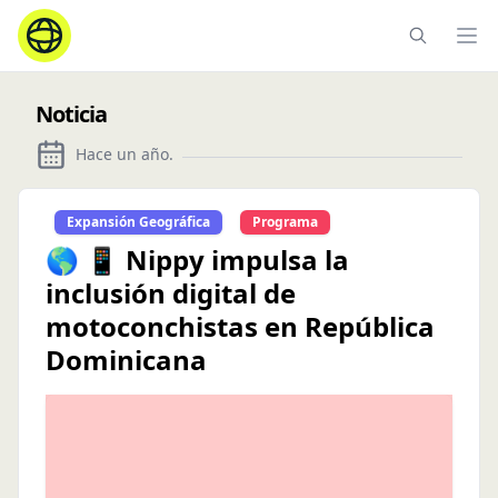
Ope
Noticia
Hace un año
.
Expansión Geográfica
Programa
🌎 📱 Nippy impulsa la
inclusión digital de
motoconchistas en República
Dominicana