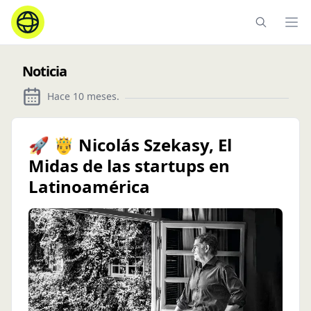
Ope
Noticia
Hace 10 meses
.
🚀 🤴 Nicolás Szekasy, El
Midas de las startups en
Latinoamérica