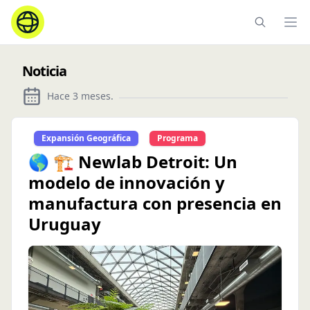
Ope
Noticia
Hace 3 meses
.
Expansión Geográfica
Programa
🌎 🏗️ Newlab Detroit: Un
modelo de innovación y
manufactura con presencia en
Uruguay