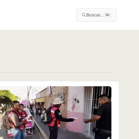
Buscar...
⌘
K