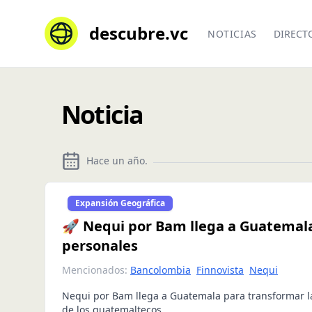
descubre.vc
NOTICIAS
DIRECT
Noticia
Hace un año
.
Expansión Geográfica
🚀 Nequi por Bam llega a Guatemala
personales
Mencionados:
Bancolombia
Finnovista
Nequi
Nequi por Bam llega a Guatemala para transformar l
de los guatemaltecos.