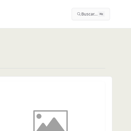
Buscar...
⌘
K